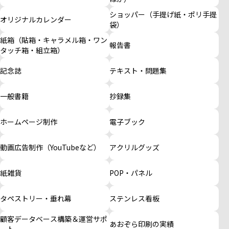
ショッパー（手提げ紙・ポリ手提
オリジナルカレンダー
袋）
紙箱（貼箱・キャラメル箱・ワン
報告書
タッチ箱・組立箱）
記念誌
テキスト・問題集
一般書籍
抄録集
ホームページ制作
電子ブック
動画広告制作（YouTubeなど）
アクリルグッズ
紙雑貨
POP・パネル
タペストリー・垂れ幕
ステンレス看板
顧客データベース構築＆運営サポ
あおぞら印刷の実績