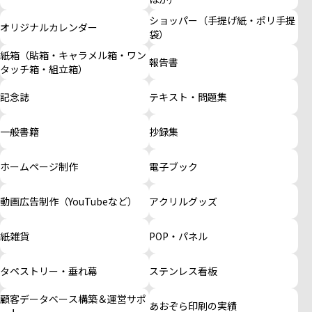
ショッパー（手提げ紙・ポリ手提
オリジナルカレンダー
袋）
紙箱（貼箱・キャラメル箱・ワン
報告書
タッチ箱・組立箱）
記念誌
テキスト・問題集
一般書籍
抄録集
ホームページ制作
電子ブック
動画広告制作（YouTubeなど）
アクリルグッズ
紙雑貨
POP・パネル
タペストリー・垂れ幕
ステンレス看板
顧客データベース構築＆運営サポ
あおぞら印刷の実績